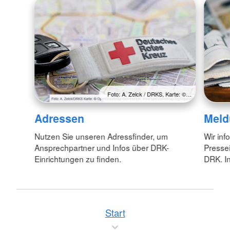
Foto: A. Zelck / DRKS, Karte: ©…
Adressen
Meld
Nutzen Sie unseren Adressfinder, um
Wir inf
Ansprechpartner und Infos über DRK-
Pressei
Einrichtungen zu finden.
DRK. In
Start