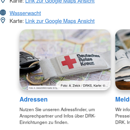
Karte:
Link zur Google Maps Ansicht
Wasserwacht
Karte:
Link zur Google Maps Ansicht
Foto: A. Zelck / DRKS, Karte: ©…
Adressen
Meld
Nutzen Sie unseren Adressfinder, um
Wir inf
Ansprechpartner und Infos über DRK-
Pressei
Einrichtungen zu finden.
DRK. In