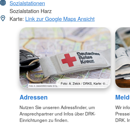
Sozialstationen
Sozialstation Harz
Karte:
Link zur Google Maps Ansicht
Foto: A. Zelck / DRKS, Karte: ©…
Adressen
Meld
Nutzen Sie unseren Adressfinder, um
Wir inf
Ansprechpartner und Infos über DRK-
Pressei
Einrichtungen zu finden.
DRK. In