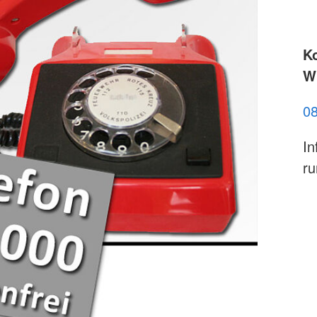
K
Wi
0
In
ru