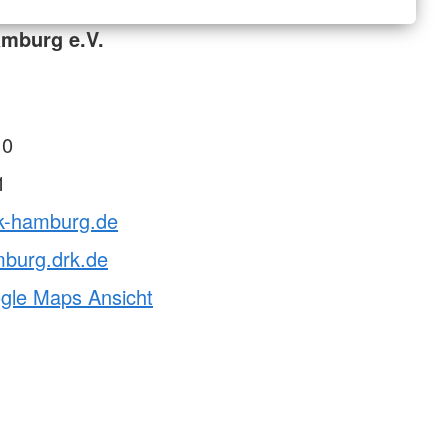
mburg e.V.
 0
1
rk-hamburg.de
mburg.drk.de
ogle Maps Ansicht