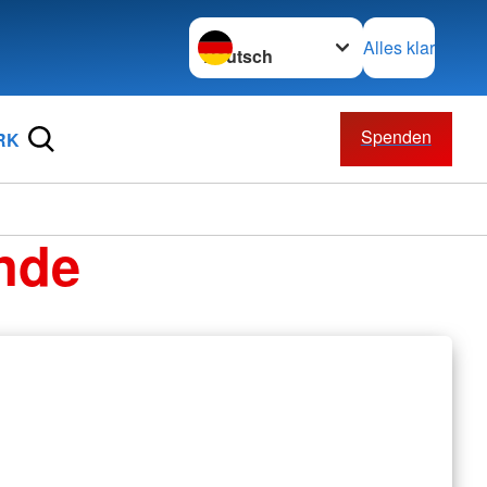
Sprache wechseln zu
Alles klar
Spenden
RK
nde