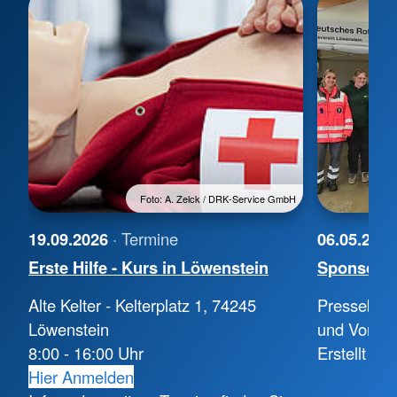
Foto: A. Zelck / DRK-Service GmbH
19.09.2026
· Termine
06.05.202
Erste Hilfe - Kurs in Löwenstein
Sponsoren
Alte Kelter - Kelterplatz 1, 74245
Presseberi
Löwenstein
und Vorstel
8:00 - 16:00 Uhr
Erstellt vo
Hier Anmelden