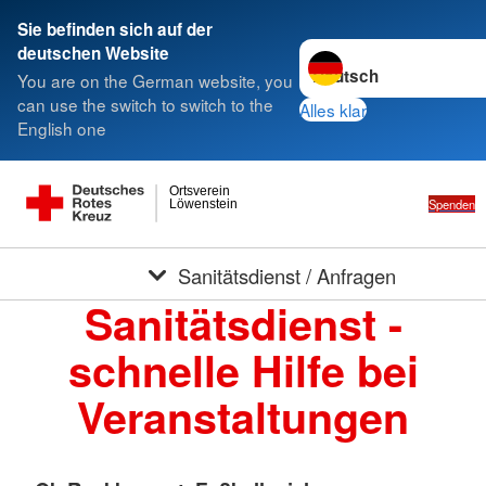
Sie befinden sich auf der
Sprache wechseln zu
deutschen Website
You are on the German website, you
can use the switch to switch to the
Alles klar
English one
Ortsverein
Spenden
Löwenstein
Sanitätsdienst / Anfragen
Sanitätsdienst -
schnelle Hilfe bei
Veranstaltungen