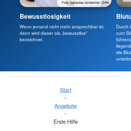
Foto: Sebastian Schleicher / DRK
Bewusstlosigkeit
Blut
Wenn jemand nicht mehr ansprechbar ist,
Durch 
dann wird dieser als „bewusstlos"
zum Sti
bezeichnet.
führend
liegend
die Blu
unterb
Start
Angebote
Erste Hilfe