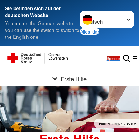
Sie befinden sich auf der
Sprache wechseln zu
deutschen Website
You are on the German website,
you can use the switch to switch to
Alles klar
the English one
Ortsverein
Spenden
Löwenstein
Erste Hilfe
Foto: A. Zelck / DRK e.V.
Erste Hilfe