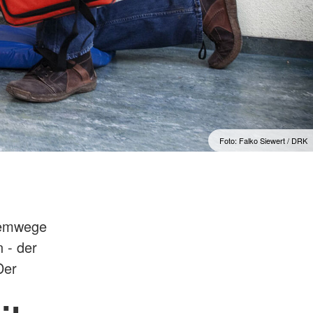
Foto: Falko Siewert / DRK
Atemwege
 - der
Der