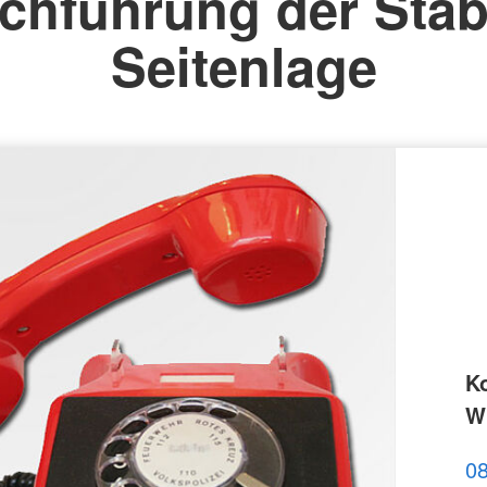
chführung der Stab
Seitenlage
K
Wi
0