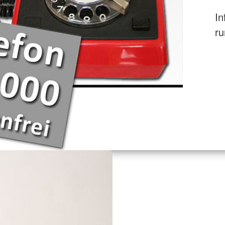
In
ru