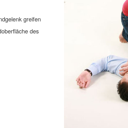
dgelenk greifen
doberfläche des
n