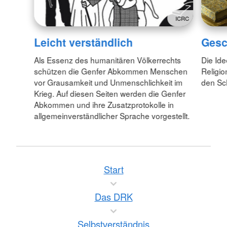
ICRC
Leicht verständlich
Gesc
Als Essenz des humanitären Völkerrechts
Die Id
schützen die Genfer Abkommen Menschen
Religio
vor Grausamkeit und Unmenschlichkeit im
den Sc
Krieg. Auf diesen Seiten werden die Genfer
Abkommen und ihre Zusatzprotokolle in
allgemeinverständlicher Sprache vorgestellt.
Start
Das DRK
Selbstverständnis