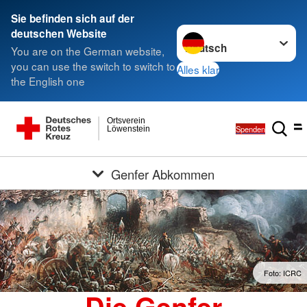
Sie befinden sich auf der
Sprache wechseln zu
deutschen Website
You are on the German website,
you can use the switch to switch to
Alles klar
the English one
Ortsverein
Spenden
Löwenstein
Genfer Abkommen
Foto: ICRC
Die Genfer